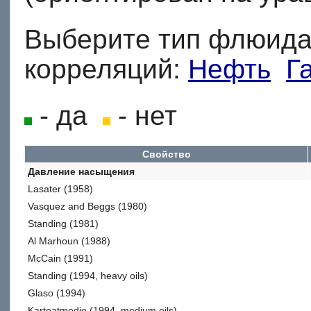
Выберите тип флюида
корреляций:
Нефть
Г
- да
- нет
Свойство
Давление насыщения
Lasater (1958)
Vasquez and Beggs (1980)
Standing (1981)
Al Marhoun (1988)
McCain (1991)
Standing (1994, heavy oils)
Glaso (1994)
Kartoatmodjo (1994, medium oils)