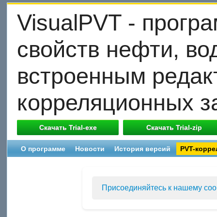
VisualPVT - прогр
свойств нефти, вод
встроенным редак
корреляционных з
О программе
Новости
История версий
PVT-корре
Присоединяйтесь к нашему сооб